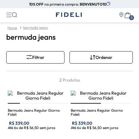
10% OFF
na primeira compra:
BENVENUTO10
bermuda jeans
bermuda jeans
Ordenar
Filtrar
2
Produtos
Bermuda Jeans Regular Giorno
Bermuda Jeans Regular Giorno
Fideli
Fideli
R$
339
,
00
R$
339
,
00
Até
6
x de
R$
56
,
50
sem juros
Até
6
x de
R$
56
,
50
sem juros