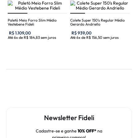
Paletó Meio Forro Slim Médio
Colete Super 150's Regular Médio
Vestebene Fideli
Gerardo Andriello
R$
1
.
109
,
00
R$
939
,
00
Até
6
x de
R$
184
,
83
sem juros
Até
6
x de
R$
156
,
50
sem juros
Newsletter Fideli
Cadastre-se e ganhe
10% OFF*
na
primeira compra!