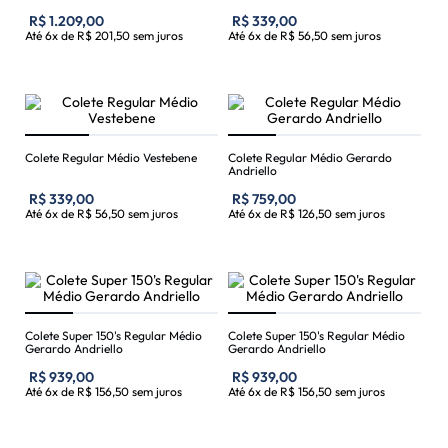
R$
1
.
209
,
00
R$
339
,
00
Até
6
x de
R$
201
,
50
sem juros
Até
6
x de
R$
56
,
50
sem juros
Colete Regular Médio Vestebene
Colete Regular Médio Gerardo
Andriello
R$
339
,
00
R$
759
,
00
Até
6
x de
R$
56
,
50
sem juros
Até
6
x de
R$
126
,
50
sem juros
Colete Super 150's Regular Médio
Colete Super 150's Regular Médio
Gerardo Andriello
Gerardo Andriello
R$
939
,
00
R$
939
,
00
Até
6
x de
R$
156
,
50
sem juros
Até
6
x de
R$
156
,
50
sem juros