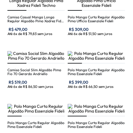
Camisa Casual Manga Longa
Polo Manga Curta Regular Algodão
Regular Algodão Pima Xadrez Fideli
Pima Ufficio Essenziale Fideli
Techno
R$
479
,
00
R$
309
,
00
Até
6
x de
R$
79
,
83
sem juros
Até
6
x de
R$
51
,
50
sem juros
Camisa Social Slim Algodão Pima
Polo Manga Curta Regular Algodão
Fio 70 Gerardo Andriello
Pima Essenziale Fideli
R$
519
,
00
R$
399
,
00
Até
6
x de
R$
86
,
50
sem juros
Até
6
x de
R$
66
,
50
sem juros
Polo Manga Curta Regular Algodão
Polo Manga Curta Regular Algodão
Pima Essenziale Fideli
Pima Essenziale Fideli