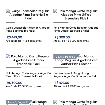
Calça Jeanscolor Regular Algodão
Polo Manga Curta Regular Algodão
Pima Sartoria Blu Fideli
Pima Ufficio Essenziale Fideli
R$
449
,
00
R$
309
,
00
Até
6
x de
R$
74
,
83
sem juros
Até
6
x de
R$
51
,
50
sem juros
Leve 3, Pague 2
Polo Manga Curta Regular Algodão
Camisa Casual Manga Longa
Pima Ufficio Essenziale Fideli
Regular Algodão Pima Xadrez Fideli
Techno
R$
309
,
00
R$
479
,
00
Até
6
x de
R$
51
,
50
sem juros
Até
6
x de
R$
79
,
83
sem juros
Leve 3, Pague 2