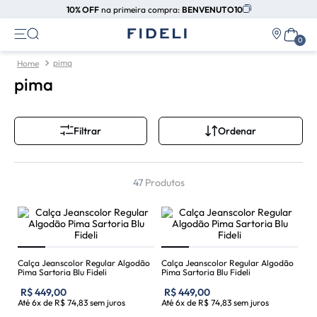
10% OFF
na primeira compra:
BENVENUTO10
pima
pima
Ordenar
Filtrar
47
Produtos
Calça Jeanscolor Regular Algodão
Calça Jeanscolor Regular Algodão
Pima Sartoria Blu Fideli
Pima Sartoria Blu Fideli
R$
449
,
00
R$
449
,
00
Até
6
x de
R$
74
,
83
sem juros
Até
6
x de
R$
74
,
83
sem juros