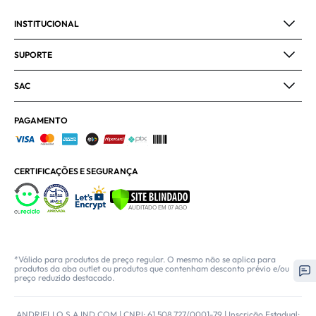
INSTITUCIONAL
SUPORTE
SAC
PAGAMENTO
CERTIFICAÇÕES E SEGURANÇA
*Válido para produtos de preço regular. O mesmo não se aplica para
produtos da aba outlet ou produtos que contenham desconto prévio e/ou
preço reduzido destacado.
ANDRIELLO S A IND COM | CNPJ: 61.508.727/0001-79 | Inscrição Estadual: