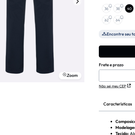
36
38
40
62
64
Encontre seu 
Zoom
Não sei meu CEP
Características
Composic
Modelag
Tecido
:
Al