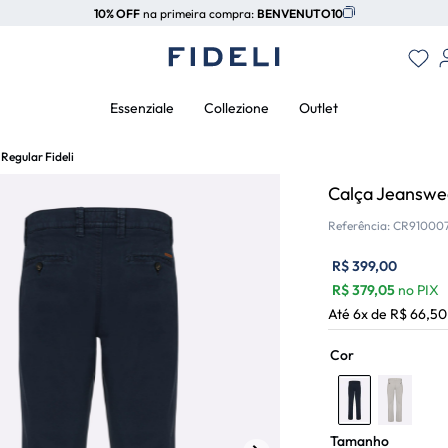
10% OFF
na primeira compra:
BENVENUTO10
Essenziale
Collezione
Outlet
Regular Fideli
Calça Jeanswea
Referência
:
CR91000
R$
399
,
00
R$
379,05
no PIX
Até
6
x de
R$
66
,
50
Cor
Tamanho