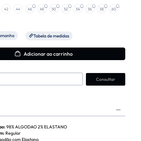
42
44
46
48
50
52
54
56
58
60
tamanho
Tabela de medidas
Adicionar ao carrinho
ao
:
98% ALGODAO 2% ELASTANO
em
:
Regular
godão com Elastano