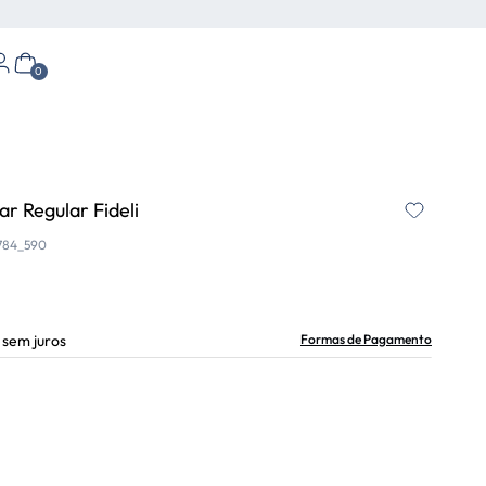
0
r Regular Fideli
784_590
sem juros
Formas de Pagamento