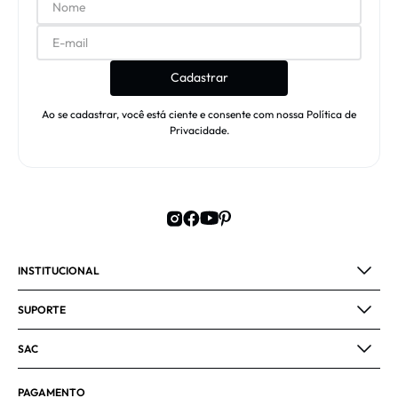
(19) 99904-4702
Ver horário de atendimento
Cadastrar
OUTLET PREMIUM SÃO PAULO
Ao se cadastrar, você está ciente e consente com nossa Política de
Privacidade.
Rod. dos Bandeirantes, Km 72 - Rio Abaixo,
Itupeva - SP, 13295-000
(11) 93505-0830
Ver horário de atendimento
INSTITUCIONAL
SUPORTE
SAC
PAGAMENTO