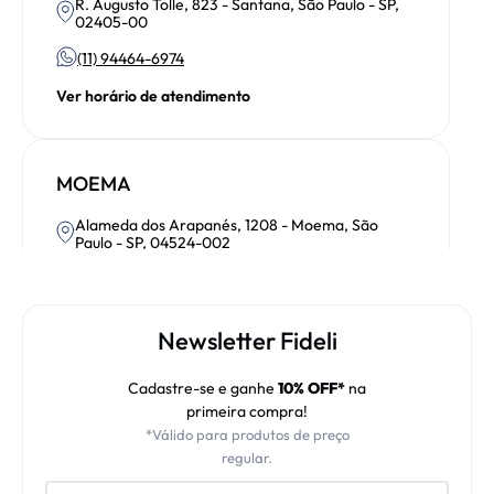
R. Augusto Tolle, 823 - Santana, São Paulo - SP,
02405-00
(11) 94464-6974
Ver horário de atendimento
MOEMA
Alameda dos Arapanés, 1208 - Moema, São
Paulo - SP, 04524-002
(11) 91175-9691
Ver horário de atendimento
Newsletter Fideli
Cadastre-se e ganhe
10% OFF*
na
CAMBUÍ (Campinas)
primeira compra!
*Válido para produtos de preço
R. Antônio Lapa, 847 - Cambuí, Campinas - SP,
regular.
13025-241