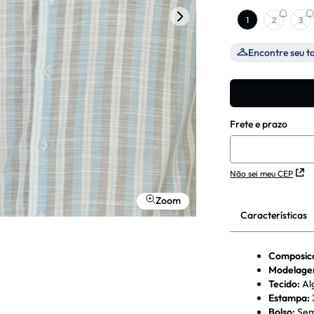
1
2
3
Encontre seu 
Não sei meu CEP
Zoom
Características
Composic
Modelag
Tecido
:
Al
Estampa
:
Bolso
:
Sem