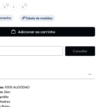
4
5
6
tamanho
Tabela de medidas
Adicionar ao carrinho
ao
:
100% ALGODAO
em
:
Slim
godão
Xadrez
 Bolso