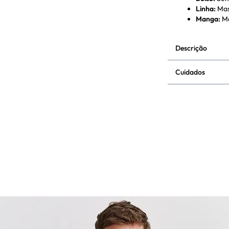
Linha
:
Mas
Manga
:
M
Descrição
Cuidados