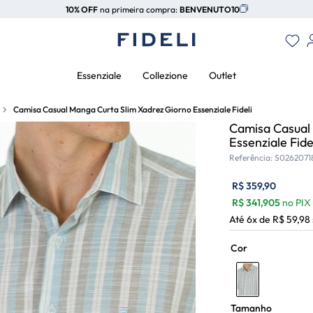
10% OFF
na primeira compra:
BENVENUTO10
Essenziale
Collezione
Outlet
Camisa Casual Manga Curta Slim Xadrez Giorno Essenziale Fideli
Camisa Casual
Essenziale Fide
Referência
:
S0262071
R$
359
,
90
R$
341,905
no PIX
Até
6
x de
R$
59
,
98
Cor
Tamanho