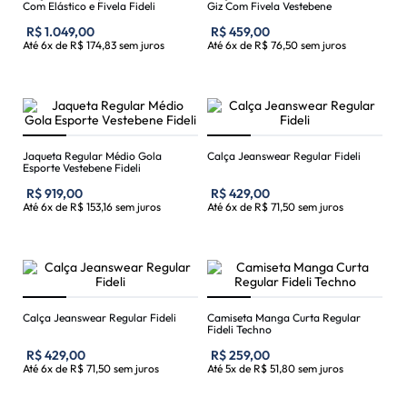
Com Elástico e Fivela Fideli
Giz Com Fivela Vestebene
R$
1
.
049
,
00
R$
459
,
00
Até
6
x de
R$
174
,
83
sem juros
Até
6
x de
R$
76
,
50
sem juros
Jaqueta Regular Médio Gola
Calça Jeanswear Regular Fideli
Esporte Vestebene Fideli
R$
919
,
00
R$
429
,
00
Até
6
x de
R$
153
,
16
sem juros
Até
6
x de
R$
71
,
50
sem juros
Calça Jeanswear Regular Fideli
Camiseta Manga Curta Regular
Fideli Techno
R$
429
,
00
R$
259
,
00
Até
6
x de
R$
71
,
50
sem juros
Até
5
x de
R$
51
,
80
sem juros