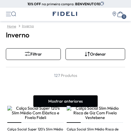
10% OFF
na primeira compra:
BENVENUTO10
Inverno
Inverno
Ordenar
Filtrar
127
Produtos
Mostrar anteriores
Calça Social Super 120's Slim Médio
Calça Social Slim Médio Risca de