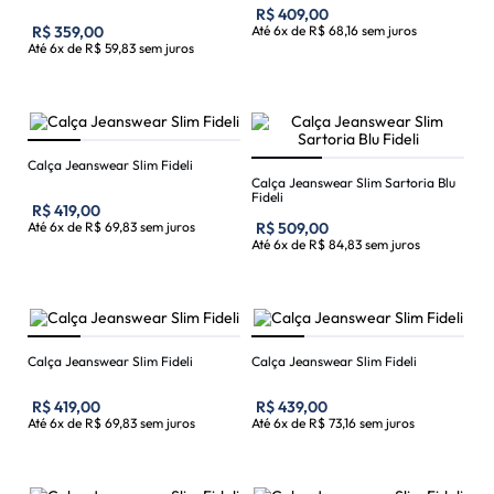
R$
409
,
00
R$
359
,
00
Até
6
x de
R$
68
,
16
sem juros
Até
6
x de
R$
59
,
83
sem juros
Calça Jeanswear Slim Fideli
Calça Jeanswear Slim Sartoria Blu
Fideli
R$
419
,
00
Até
6
x de
R$
69
,
83
sem juros
R$
509
,
00
Até
6
x de
R$
84
,
83
sem juros
Calça Jeanswear Slim Fideli
Calça Jeanswear Slim Fideli
R$
419
,
00
R$
439
,
00
Até
6
x de
R$
69
,
83
sem juros
Até
6
x de
R$
73
,
16
sem juros