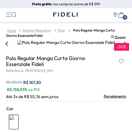
Frete grátis
nas compras acima de R$ 599
Camisa Masculina
Polo
Polo Regular Manga Curta
Giorno Essenziale Fideli
Zoom
-
30
%
Polo Regular Manga Curta Giorno
Essenziale Fideli
Referência
:
PR01705043_590
R$
239
,
00
R$
167
,
30
R$
158,935
no PIX
Até
3
x de
R$
55
,
76
sem juros
Parcelamento
Cor