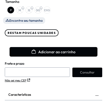
Tamanho
P
M
G
GG
EXG
Encontre seu tamanho
RESTAM POUCAS UNIDADES
Adicionar ao carrinho
Não sei meu CEP
Características